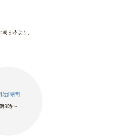
に朝８時より、
開始時間
朝8時〜