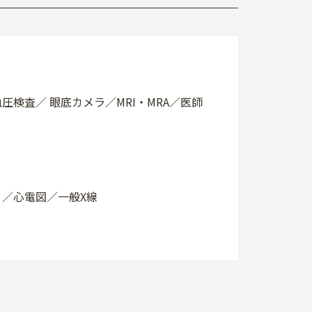
圧検査／ 眼底カメラ／MRI・MRA／医師
）
／心電図／一般X線